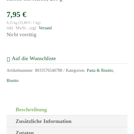
7,95
€
0,25 kg (
31,80
€
/ 1 kg)
zzgl.
Versand
Nicht vorrätig
Auf die Wunschliste
Artikelnummer:
8033576540788
Kategorien:
Pasta & Risotto
,
Risotto
Beschreibung
Zusätzliche Information
Zutaten