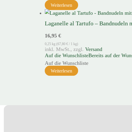
Weiterlesen
Laganelle al Tartufo – Bandnudeln m
16,95
€
0,25 kg (
67,80
€
/ 1 kg)
zzgl.
Versand
Auf die Wunschliste
Bereits auf der Wun
Auf die Wunschliste
Weiterlesen