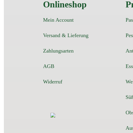
Onlineshop
P
Mein Account
Pas
Versand & Lieferung
Pes
Zahlungsarten
Ant
AGB
Ess
Widerruf
We
Süß
Obs
Aus