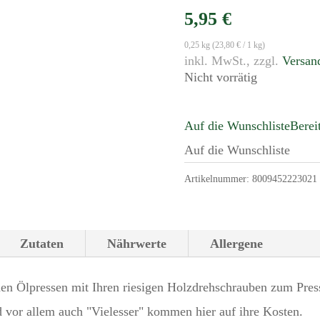
5,95
€
0,25 kg (
23,80
€
/ 1 kg)
zzgl.
Versan
Nicht vorrätig
Auf die Wunschliste
Berei
Auf die Wunschliste
Artikelnummer:
8009452223021
Zutaten
Nährwerte
Allergene
ichen Ölpressen mit Ihren riesigen Holzdrehschrauben zum Pr
nd vor allem auch "Vielesser" kommen hier auf ihre Kosten.