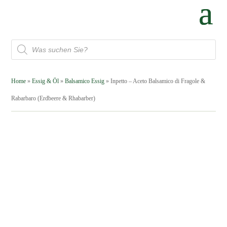
Products
search
Home
»
Essig & Öl
»
Balsamico Essig
» Inpetto – Aceto Balsamico di Fragole &
Rabarbaro (Erdbeere & Rhabarber)