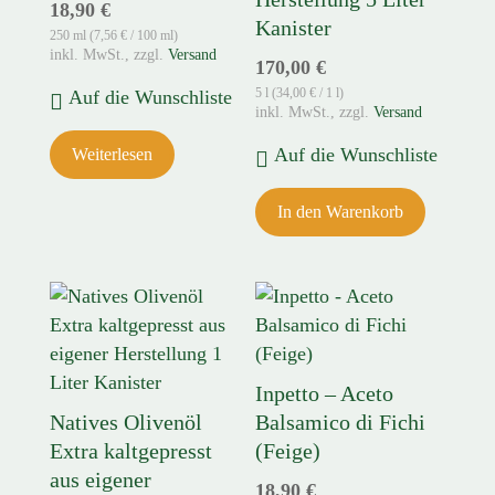
18,90
€
Kanister
250 ml (
7,56
€
/ 100 ml)
zzgl.
Versand
170,00
€
5 l (
34,00
€
/ 1 l)
Auf die Wunschliste
zzgl.
Versand
Auf die Wunschliste
Weiterlesen
In den Warenkorb
Inpetto – Aceto
Natives Olivenöl
Balsamico di Fichi
Extra kaltgepresst
(Feige)
aus eigener
18,90
€